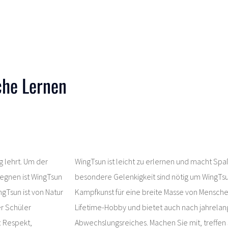
che Lernen
g lehrt. Um der
WingTsun ist leicht zu erlernen und macht Sp
gegnen ist WingTsun
besondere Gelenkigkeit sind nötig um WingTsun
gTsun ist von Natur
Kampfkunst für eine breite Masse von Menschen 
er Schüler
Lifetime-Hobby und bietet auch nach jahrela
: Respekt,
Abwechslungsreiches. Machen Sie mit, treffen 