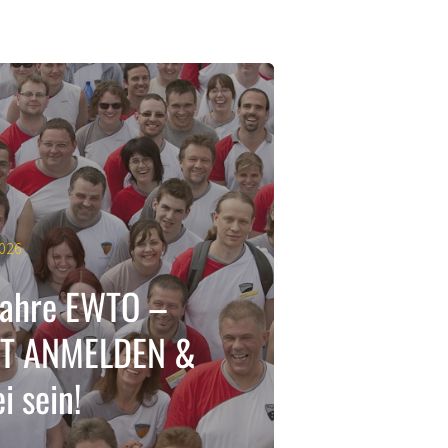
2026
Jahre EWTO –
ZT ANMELDEN &
i sein!