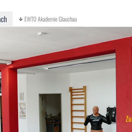
ach
EWTO Akademie Glauchau
Zu