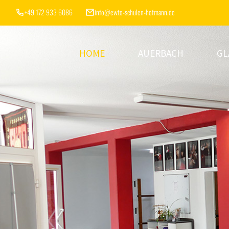
+49 172 933 6086
info@ewto-schulen-hofmann.de
HOME
AUERBACH
GL