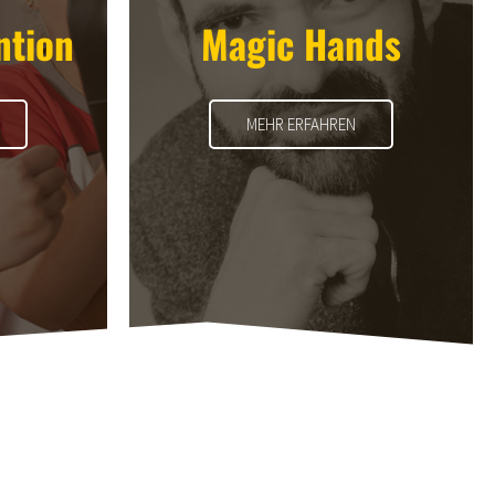
ntion
Magic Hands
MEHR ERFAHREN