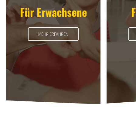
Für Erwachsene
F
MEHR ERFAHREN