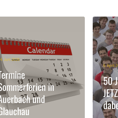
4. Juni 2026
6. April 
Termine
50 
Sommerferien in
JET
Auerbach und
dabe
Glauchau