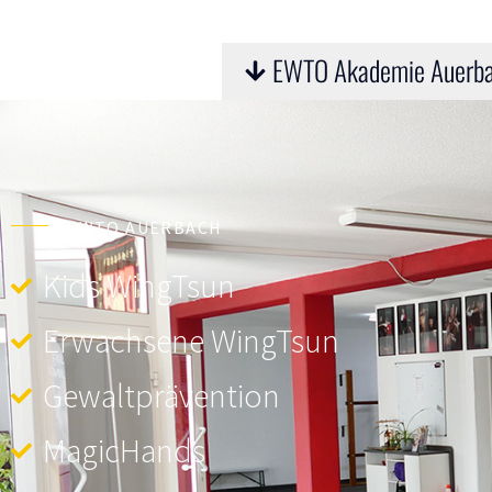
EWTO Akademie Auerb
EWTO AUERBACH
Kids WingTsun
Erwachsene WingTsun
Gewaltprävention
MagicHands