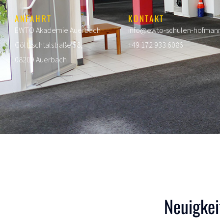
ANFAHRT
KONTAKT
EWTO Akademie Auerbach
info@ewto-schulen-hofman
Göltzschtalstraße 58,
+49 172 933 6086
08209 Auerbach
Neuigkei