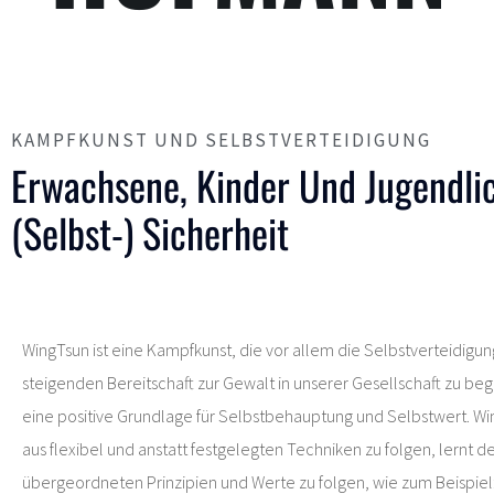
KAMPFKUNST UND SELBSTVERTEIDIGUNG
Erwachsene, Kinder Und Jugendli
(Selbst-) Sicherheit
WingTsun ist eine Kampfkunst, die vor allem die Selbstverteidigun
steigenden Bereitschaft zur Gewalt in unserer Gesellschaft zu be
eine positive Grundlage für Selbstbehauptung und Selbstwert. Win
aus flexibel und anstatt festgelegten Techniken zu folgen, lernt d
übergeordneten Prinzipien und Werte zu folgen, wie zum Beispiel